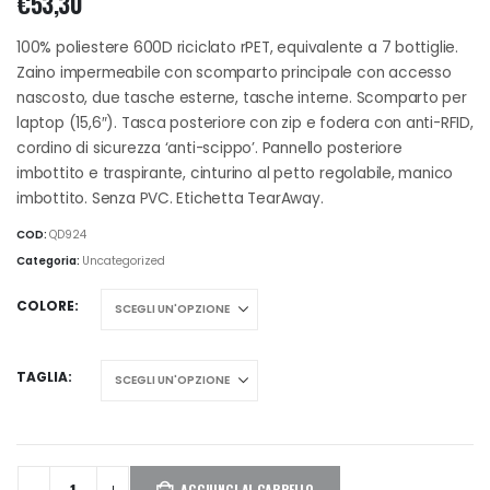
€
53,30
100% poliestere 600D riciclato rPET, equivalente a 7 bottiglie.
Zaino impermeabile con scomparto principale con accesso
nascosto, due tasche esterne, tasche interne. Scomparto per
laptop (15,6″). Tasca posteriore con zip e fodera con anti-RFID,
cordino di sicurezza ‘anti-scippo’. Pannello posteriore
imbottito e traspirante, cinturino al petto regolabile, manico
imbottito. Senza PVC. Etichetta TearAway.
COD:
QD924
Categoria:
Uncategorized
COLORE
TAGLIA
AGGIUNGI AL CARRELLO