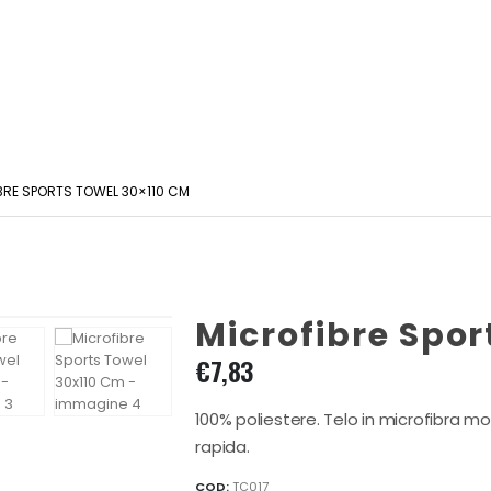
BRE SPORTS TOWEL 30×110 CM
Microfibre Spor
€
7,83
100% poliestere. Telo in microfibra 
rapida.
COD:
TC017