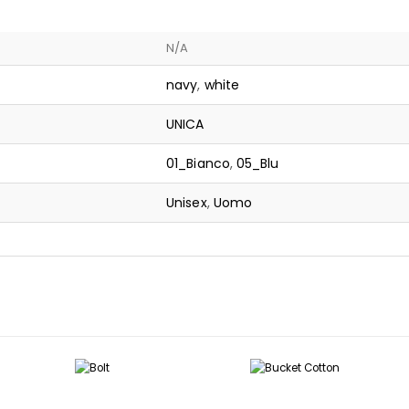
N/A
navy
,
white
UNICA
01_Bianco
,
05_Blu
Unisex
,
Uomo
Questo prodotto ha più varianti. Le opzioni possono essere scelte nella pagina del prodotto
Questo prodotto ha più varianti. Le opzioni possono essere scelte nella pagina del prodotto