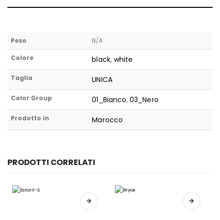
Peso
N/A
Colore
black
,
white
Taglia
UNICA
Color Group
01_Bianco
,
03_Nero
Prodotto in
Marocco
PRODOTTI CORRELATI
Questo prodotto ha più varianti. Le opzioni possono essere scelte nella pagina del prodotto
Questo prodotto ha più varianti. Le opzioni possono essere scelte nella pagina del prodotto