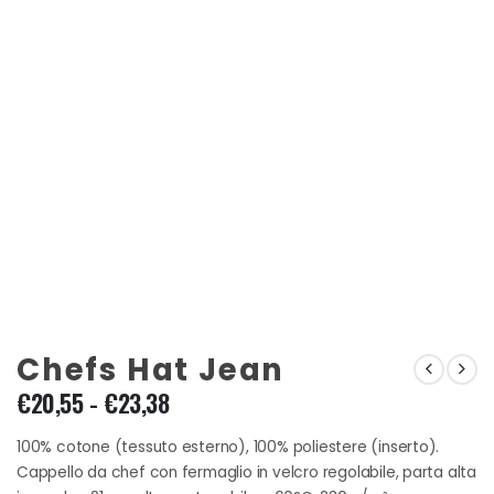
Chefs Hat Jean
Fascia
€
20,55
-
€
23,38
di
prezzo:
100% cotone (tessuto esterno), 100% poliestere (inserto).
da
Cappello da chef con fermaglio in velcro regolabile, parta alta