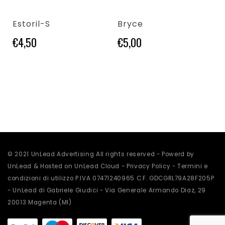
Estoril-S
Bryce
€
4,50
€
5,00
Questo prodotto
© 2021 UnLead Advertising All rights reserved - Powerd by
UnLead & Hosted on UnLead Cloud -
Privacy Policy
-
Termini e
condizioni di utilizzo
P.IVA 07471240965 C.F. GDCGRL79A28F205P
- UnLead di Gabriele Giudici - Via Generale Armando Diaz, 29
20013 Magenta (MI)