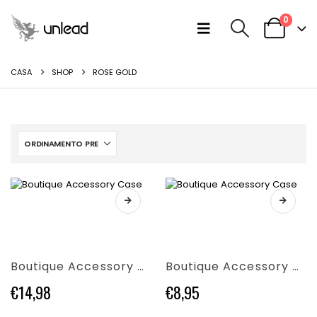
0
CASA
SHOP
ROSE GOLD
Questo
Questo
prodotto
prodotto
ha
ha
più
più
varianti.
varianti.
Boutique Accessory Case
Boutique Accessory Case
Le
Le
opzioni
opzioni
€
14,98
€
8,95
possono
possono
essere
essere