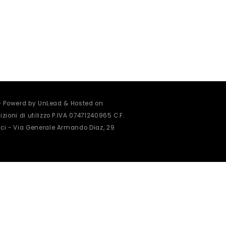
 - Powerd by UnLead & Hosted on
zioni di utilizzo
P.IVA 07471240965 C.F.
ci - Via Generale Armando Diaz, 29