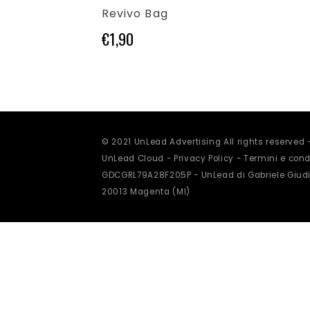
varianti.
Revivo Bag
Le
opzioni
€
1,90
possono
essere
scelte
nella
pagina
del
prodotto
© 2021 UnLead Advertising All rights reserved
UnLead Cloud -
Privacy Policy
-
Termini e condi
GDCGRL79A28F205P - UnLead di Gabriele Giudi
20013 Magenta (MI)