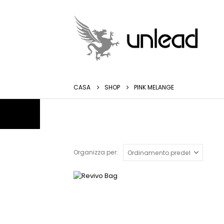
CASA
SHOP
PINK MELANGE
Organizza per:
Questo
prodotto
ha
più