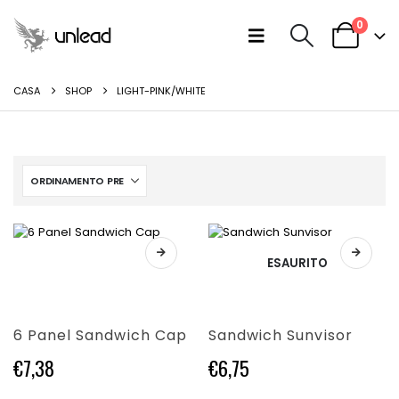
0
CASA
SHOP
LIGHT-PINK/WHITE
Questo
Questo
ESAURITO
prodotto
prodotto
ha
ha
più
più
varianti.
varianti.
6 Panel Sandwich Cap
Sandwich Sunvisor
Le
Le
opzioni
opzioni
€
7,38
€
6,75
possono
possono
essere
essere