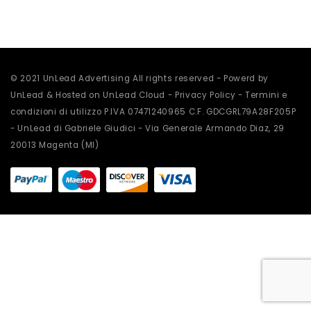
scelte
scelte
nella
nella
pagina
pagina
del
del
prodotto
prodotto
© 2021 UnLead Advertising All rights reserved - Powerd by
UnLead & Hosted on UnLead Cloud -
Privacy Policy
-
Termini e
condizioni di utilizzo
P.IVA 07471240965 C.F. GDCGRL79A28F205P
- UnLead di Gabriele Giudici - Via Generale Armando Diaz, 29
20013 Magenta (MI)