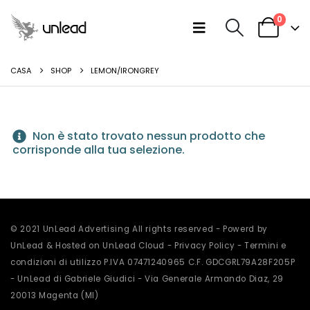
0
CASA
SHOP
LEMON/IRONGREY
Non è stato trovato nessun prodotto che
corrisponde alla tua selezione.
© 2021 UnLead Advertising All rights reserved - Powerd by
UnLead & Hosted on UnLead Cloud -
Privacy Policy
-
Termini e
condizioni di utilizzo
P.IVA 07471240965 C.F. GDCGRL79A28F205P
- UnLead di Gabriele Giudici - Via Generale Armando Diaz, 29
20013 Magenta (MI)