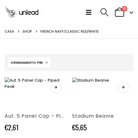
0
CASA
SHOP
FRENCH NAVY/CLASSIC RED/WHITE
Questo
Questo
prodotto
prodotto
ha
ha
più
più
varianti.
Aut. 5 Panel Cap – Piped Peak
Stadium Beanie
varianti.
Le
Le
opzioni
€
2,61
€
5,65
opzioni
possono
possono
essere