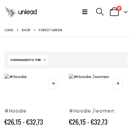
0
CASA
SHOP
FOREST GREEN
Questo
Questo
prodotto
prodotto
ha
ha
più
più
varianti.
varianti.
#Hoodie
#Hoodie /women
Le
Le
opzioni
opzioni
Fascia
Fascia
€
26,15
-
€
32,73
€
26,15
-
€
32,73
possono
possono
di
di
essere
essere