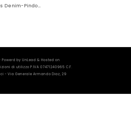
Women’s Denim-Pindot Long Sleeve Shirt
 - Powerd by UnLead & Hosted on
zioni di utilizzo
P.IVA 07471240965 C.F.
ci - Via Generale Armando Diaz, 29