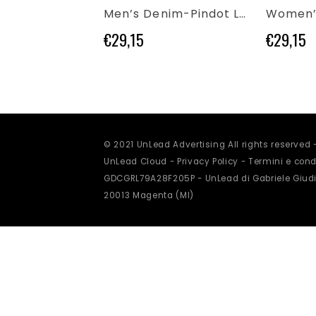
più
più
Men’s Denim-Pindot Long Sleeve Shirt
varianti.
varianti.
Le
Le
€
29,15
€
29,15
opzioni
opzioni
possono
possono
essere
essere
scelte
scelte
nella
nella
pagina
pagina
del
del
prodotto
prodotto
© 2021 UnLead Advertising All rights reserved
UnLead Cloud -
Privacy Policy
-
Termini e condi
GDCGRL79A28F205P - UnLead di Gabriele Giudi
20013 Magenta (MI)