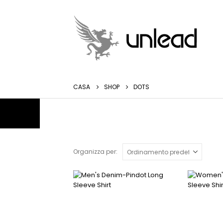
CASA
SHOP
DOTS
Organizza per:
Questo
Questo
prodotto
prodotto
ha
ha