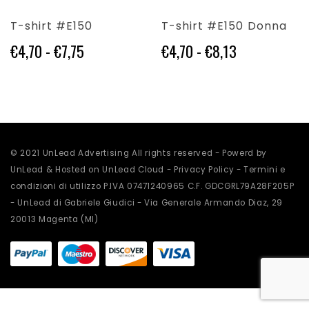
Questo
Questo
prodotto
prodotto
T-shirt #E150
T-shirt #E150 Donna
ha
ha
Fascia
Fascia
€
4,70
-
€
7,75
€
4,70
-
€
8,13
più
più
di
di
varianti.
varianti.
Le
Le
prezzo:
prezzo:
opzioni
opzioni
da
da
possono
possono
€4,70
€4,70
essere
essere
a
a
scelte
scelte
€7,75
€8,13
nella
nella
© 2021 UnLead Advertising All rights reserved - Powerd by
pagina
pagina
UnLead & Hosted on UnLead Cloud -
Privacy Policy
-
Termini e
del
del
prodotto
prodotto
condizioni di utilizzo
P.IVA 07471240965 C.F. GDCGRL79A28F205P
- UnLead di Gabriele Giudici - Via Generale Armando Diaz, 29
20013 Magenta (MI)