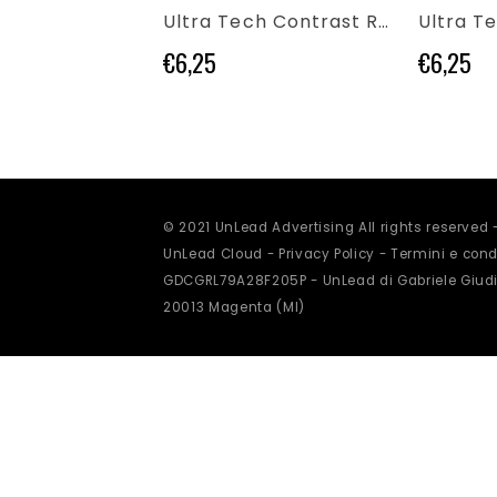
più
più
Ultra Tech Contrast Running and Sports Vest
varianti.
varianti.
Le
Le
€
6,25
€
6,25
opzioni
opzioni
possono
possono
essere
essere
scelte
scelte
nella
nella
pagina
pagina
del
del
prodotto
prodotto
© 2021 UnLead Advertising All rights reserved
UnLead Cloud -
Privacy Policy
-
Termini e condi
GDCGRL79A28F205P - UnLead di Gabriele Giudi
20013 Magenta (MI)