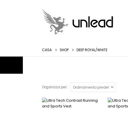
CASA
SHOP
DEEP ROYAL/WHITE
Organizza per:
Questo
Questo
prodotto
prodotto
ha
ha