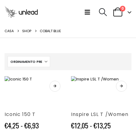
0
CASA
SHOP
COBALT BLUE
Questo
Questo
prodotto
prodotto
ha
ha
più
più
varianti.
varianti.
Iconic 150 T
Inspire LSL T /Women
Le
Le
opzioni
opzioni
Fascia
Fascia
€
4,25
-
€
6,93
€
12,05
-
€
13,25
possono
possono
di
di
essere
essere