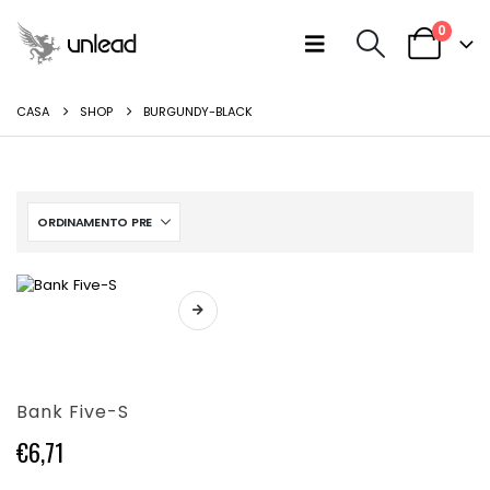
0
CASA
SHOP
BURGUNDY-BLACK
Questo
prodotto
ha
più
varianti.
Bank Five-S
Le
opzioni
€
6,71
possono
essere