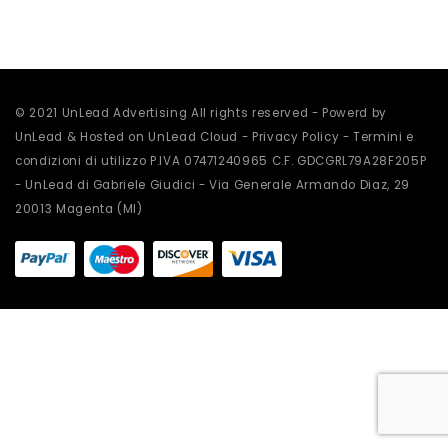
scelte
nella
pagina
del
prodotto
© 2021 UnLead Advertising All rights reserved - Powerd by
UnLead & Hosted on UnLead Cloud -
Privacy Policy
-
Termini e
condizioni di utilizzo
P.IVA 07471240965 C.F. GDCGRL79A28F205P
- UnLead di Gabriele Giudici - Via Generale Armando Diaz, 29
20013 Magenta (MI)