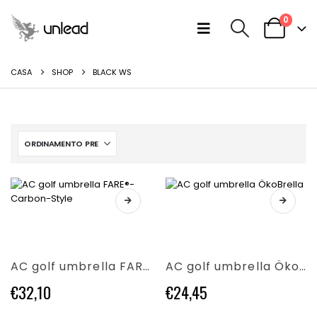
0
CASA
SHOP
BLACK WS
Questo
Questo
prodotto
prodotto
ha
ha
più
più
varianti.
AC golf umbrella FARE®-Carbon-Style
AC golf umbrella ÖkoBrella
varianti.
Le
Le
opzioni
€
32,10
€
24,45
opzioni
possono
possono
essere