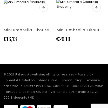
scelte
nella
Questo
nella
pagina
Questo
prodotto
pagina
del
prodotto
ha
del
prodotto
ha
più
prodotto
più
varianti.
Mini umbrella ÖkoBrella
Mini Umbrella ÖkoBrella Shopping
varianti.
Le
Le
opzioni
€
16,13
€
20,10
opzioni
possono
possono
essere
essere
scelte
scelte
nella
nella
pagina
pagina
del
del
prodotto
prodotto
© 2021 UnLead Advertising All rights reserved - Powerd by
UnLead & Hosted on UnLead Cloud -
Privacy Policy
-
Termini e
condizioni di utilizzo
P.IVA 07471240965 C.F. GDCGRL79A28F205P
- UnLead di Gabriele Giudici - Via Generale Armando Diaz, 29
20013 Magenta (MI)