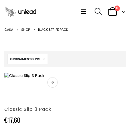
0
CASA
SHOP
BLACK STRIPE PACK
Questo
prodotto
ha
più
varianti.
Classic Slip 3 Pack
Le
opzioni
€
17,60
possono
essere