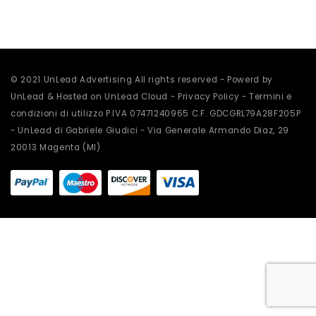
scelte
nella
pagina
del
prodotto
© 2021 UnLead Advertising All rights reserved - Powerd by
UnLead & Hosted on UnLead Cloud -
Privacy Policy
-
Termini e
condizioni di utilizzo
P.IVA 07471240965 C.F. GDCGRL79A28F205P
- UnLead di Gabriele Giudici - Via Generale Armando Diaz, 29
20013 Magenta (MI)