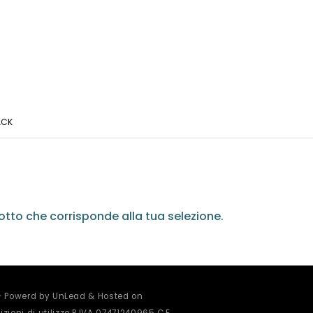
ACK
tto che corrisponde alla tua selezione.
 - Powerd by UnLead & Hosted on