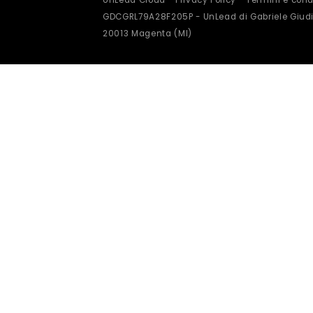
UnLead Cloud -
Privacy Policy
-
Termini e condi
GDCGRL79A28F205P - UnLead di Gabriele Giudi
20013 Magenta (MI)