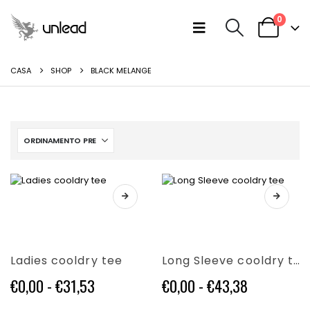
0
CASA
SHOP
BLACK MELANGE
Questo
Questo
prodotto
prodotto
ha
ha
più
più
varianti.
varianti.
Ladies cooldry tee
Long Sleeve cooldry tee
Le
Le
opzioni
opzioni
Fascia
Fascia
€
0,00
-
€
31,53
€
0,00
-
€
43,38
possono
possono
di
di
essere
essere