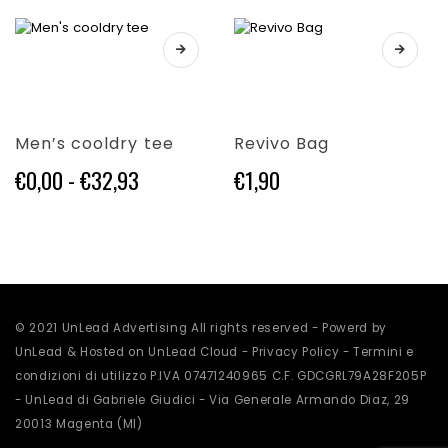
prezzo:
prezzo:
scelte
scelte
da
da
nella
nella
€0,00
€0,00
Questo
Questo
pagina
pagina
prodotto
prodotto
a
a
del
del
ha
ha
€31,53
€43,38
prodotto
prodotto
più
più
varianti.
varianti.
Men’s cooldry tee
Revivo Bag
Le
Le
opzioni
opzioni
Fascia
€
0,00
-
€
32,93
€
1,90
possono
possono
di
essere
essere
prezzo:
scelte
scelte
da
nella
nella
€0,00
pagina
pagina
a
del
del
€32,93
prodotto
prodotto
© 2021 UnLead Advertising All rights reserved - Powerd by
UnLead & Hosted on UnLead Cloud -
Privacy Policy
-
Termini e
condizioni di utilizzo
P.IVA 07471240965 C.F. GDCGRL79A28F205P
- UnLead di Gabriele Giudici - Via Generale Armando Diaz, 29
20013 Magenta (MI)