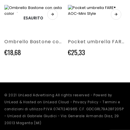
essere
scelte
scelte
nella
nella
pagina
ESAURITO
Questo
Questo
pagina
del
prodotto
prodotto
del
prodotto
ha
ha
prodotto
più
più
Ombrello Bastone con asta colorata
Pocket umbrella FARE® AOC-Mini Style
varianti.
varianti.
Le
Le
€
18,68
€
25,33
opzioni
opzioni
possono
possono
essere
essere
scelte
scelte
nella
nella
pagina
pagina
del
del
prodotto
prodotto
© 2021 UnLead Advertising All rights reserved - Powerd by
UnLead & Hosted on UnLead Cloud -
Privacy Policy
-
Termini e
condizioni di utilizzo
P.IVA 07471240965 C.F. GDCGRL79A28F205P
- UnLead di Gabriele Giudici - Via Generale Armando Diaz, 29
20013 Magenta (MI)