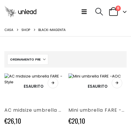
0
CASA
SHOP
BLACK-MAGENTA
Questo
ESAURITO
ESAURITO
Questo
prodotto
prodotto
ha
ha
più
più
varianti.
AC midsize umbrella FARE -Style
Mini umbrella FARE -AOC
varianti.
Le
Le
opzioni
€
26,10
€
20,10
opzioni
possono
possono
essere