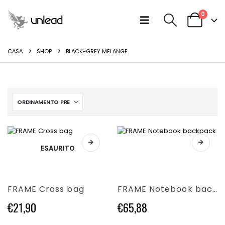
0
CASA
SHOP
BLACK-GREY MELANGE
Questo
Questo
ESAURITO
prodotto
prodotto
ha
ha
più
più
varianti.
varianti.
FRAME Cross bag
FRAME Notebook backpack
Le
Le
opzioni
opzioni
€
21,90
€
65,88
possono
possono
essere
essere