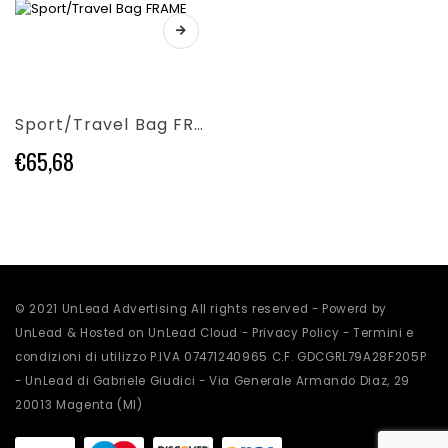
nella
nella
Questo
pagina
pagina
prodotto
del
del
ha
prodotto
prodotto
più
varianti.
Sport/Travel Bag FRAME
Le
opzioni
€
65,68
possono
essere
scelte
nella
pagina
del
prodotto
© 2021 UnLead Advertising All rights reserved - Powerd by
UnLead & Hosted on UnLead Cloud -
Privacy Policy
-
Termini e
condizioni di utilizzo
P.IVA 07471240965 C.F. GDCGRL79A28F205P
- UnLead di Gabriele Giudici - Via Generale Armando Diaz, 29
20013 Magenta (MI)