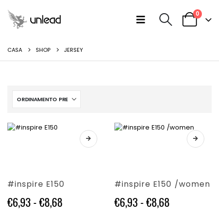
0
CASA
SHOP
JERSEY
Questo
Questo
prodotto
prodotto
ha
ha
più
più
varianti.
varianti.
#inspire E150
#inspire E150 /women
Le
Le
opzioni
opzioni
Fascia
Fascia
€
6,93
-
€
8,68
€
6,93
-
€
8,68
possono
possono
di
di
essere
essere