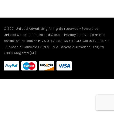
scelte
scelte
nella
nella
pagina
pagina
del
del
prodotto
prodotto
© 2021 UnLead Advertising All rights reserved - Powerd by
UnLead & Hosted on UnLead Cloud -
Privacy Policy
-
Termini e
condizioni di utilizzo
P.IVA 07471240965 C.F. GDCGRL79A28F205P
- UnLead di Gabriele Giudici - Via Generale Armando Diaz, 29
20013 Magenta (MI)