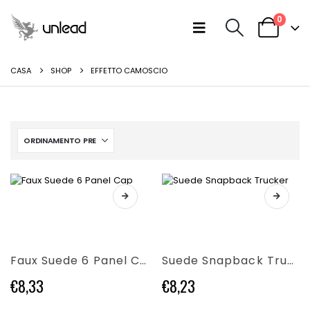
0
CASA
SHOP
EFFETTO CAMOSCIO
Questo
Questo
prodotto
prodotto
ha
ha
più
più
varianti.
varianti.
Faux Suede 6 Panel Cap
Suede Snapback Trucker
Le
Le
opzioni
opzioni
€
8,33
€
8,23
possono
possono
essere
essere