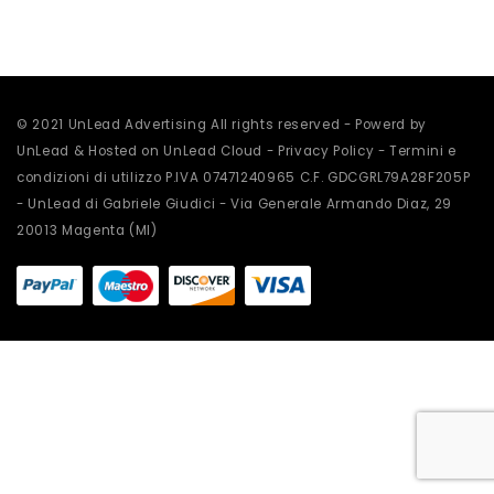
scelte
nella
pagina
del
prodotto
© 2021 UnLead Advertising All rights reserved - Powerd by
UnLead & Hosted on UnLead Cloud -
Privacy Policy
-
Termini e
condizioni di utilizzo
P.IVA 07471240965 C.F. GDCGRL79A28F205P
- UnLead di Gabriele Giudici - Via Generale Armando Diaz, 29
20013 Magenta (MI)