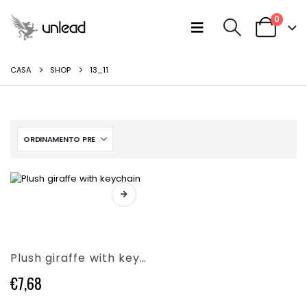
0
CASA
SHOP
13_11
Questo
prodotto
ha
più
varianti.
Plush giraffe with keychain
Le
opzioni
€
7,68
possono
essere