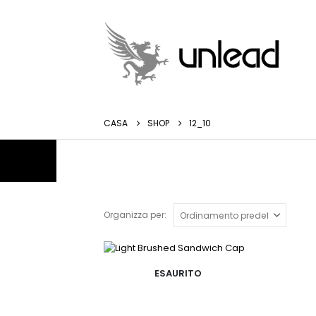
CASA
SHOP
12_10
Organizza per:
Questo
ESAURITO
prodotto
ha
più