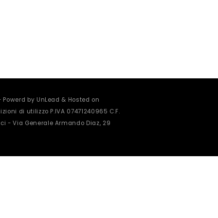
 - Powerd by UnLead & Hosted on
zioni di utilizzo
P.IVA 07471240965 C.F.
ci - Via Generale Armando Diaz, 29