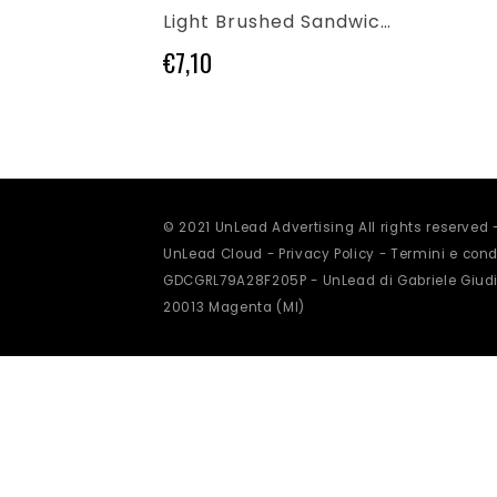
varianti.
Light Brushed Sandwich Cap
Le
opzioni
€
7,10
possono
essere
scelte
nella
pagina
del
prodotto
© 2021 UnLead Advertising All rights reserved
UnLead Cloud -
Privacy Policy
-
Termini e condi
GDCGRL79A28F205P - UnLead di Gabriele Giudi
20013 Magenta (MI)