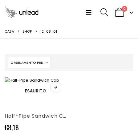
0
CASA
SHOP
12_08_01
Questo
ESAURITO
prodotto
ha
più
varianti.
Half-Pipe Sandwich Cap
Le
opzioni
€
8,18
possono
essere