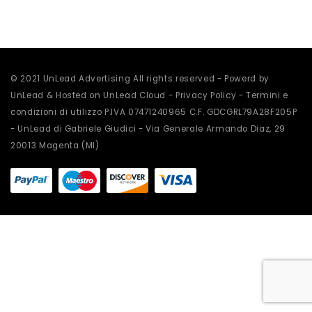
scelte
nella
pagina
del
prodotto
© 2021 UnLead Advertising All rights reserved - Powerd by
UnLead & Hosted on UnLead Cloud -
Privacy Policy
-
Termini e
condizioni di utilizzo
P.IVA 07471240965 C.F. GDCGRL79A28F205P
- UnLead di Gabriele Giudici - Via Generale Armando Diaz, 29
20013 Magenta (MI)