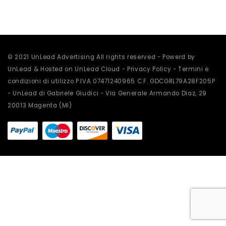
essere
scelte
nella
pagina
del
prodotto
© 2021 UnLead Advertising All rights reserved - Powerd by
UnLead & Hosted on UnLead Cloud -
Privacy Policy
-
Termini e
condizioni di utilizzo
P.IVA 07471240965 C.F. GDCGRL79A28F205P
- UnLead di Gabriele Giudici - Via Generale Armando Diaz, 29
20013 Magenta (MI)