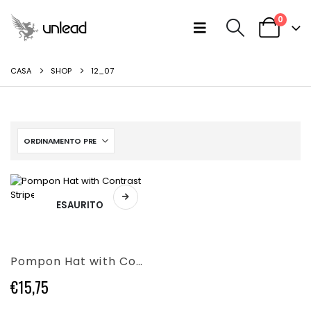
0
CASA
SHOP
12_07
ESAURITO
Questo
prodotto
ha
più
Pompon Hat with Contrast Stripe
varianti.
Le
€
15,75
opzioni
possono