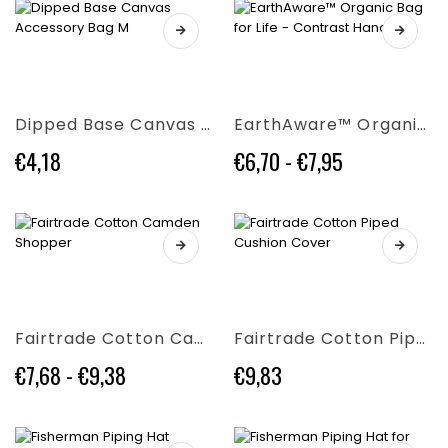
da
scelte
scelte
€107,40
nella
nella
Questo
Questo
a
pagina
pagina
prodotto
prodotto
€117,43
del
del
ha
ha
prodotto
prodotto
più
più
Dipped Base Canvas Accessory Bag M
EarthAware™ Organic Bag for Life – Contrast Handles
varianti.
varianti.
Le
Le
Fascia
€
4,18
€
6,70
-
€
7,95
opzioni
opzioni
di
possono
possono
prezzo:
essere
essere
da
scelte
scelte
€6,70
nella
nella
Questo
Questo
a
pagina
pagina
prodotto
prodotto
€7,95
del
del
ha
ha
prodotto
prodotto
più
più
Fairtrade Cotton Camden Shopper
Fairtrade Cotton Piped Cushion Cover
varianti.
varianti.
Le
Le
Fascia
€
7,68
-
€
9,38
€
9,83
opzioni
opzioni
di
possono
possono
prezzo:
essere
essere
da
scelte
scelte