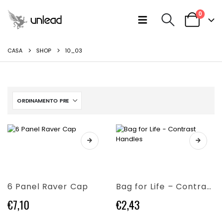
0
CASA
SHOP
10_03
Questo
Questo
prodotto
prodotto
ha
ha
più
più
varianti.
6 Panel Raver Cap
Bag for Life – Contrast Handles
varianti.
Le
Le
opzioni
€
7,10
€
2,43
opzioni
possono
possono
essere