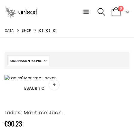
0
CASA
SHOP
08_05_01
Questo
ESAURITO
prodotto
ha
più
varianti.
Ladies’ Maritime Jacket
Le
opzioni
€
90,23
possono
essere