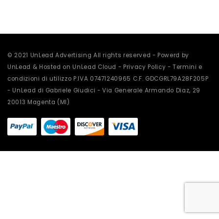
scelte
nella
pagina
del
prodotto
© 2021 UnLead Advertising All rights reserved - Powerd by
UnLead & Hosted on UnLead Cloud -
Privacy Policy
-
Termini e
condizioni di utilizzo
P.IVA 07471240965 C.F. GDCGRL79A28F205P
- UnLead di Gabriele Giudici - Via Generale Armando Diaz, 29
20013 Magenta (MI)