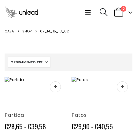
0
CASA
SHOP
07_14_15_13_02
Questo
Questo
prodotto
prodotto
ha
ha
più
più
varianti.
varianti.
Partida
Patos
Le
Le
opzioni
opzioni
Fascia
Fascia
€
28,65
-
€
39,58
€
29,90
-
€
40,55
possono
possono
di
di
essere
essere