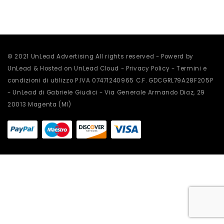
essere
essere
scelte
scelte
nella
nella
pagina
pagina
del
del
prodotto
prodotto
© 2021 UnLead Advertising All rights reserved - Powerd by
UnLead & Hosted on UnLead Cloud -
Privacy Policy
-
Termini e
condizioni di utilizzo
P.IVA 07471240965 C.F. GDCGRL79A28F205P
- UnLead di Gabriele Giudici - Via Generale Armando Diaz, 29
20013 Magenta (MI)