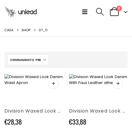
0
CASA
SHOP
07_11
Questo
Questo
prodotto
prodotto
ha
ha
più
più
Division Waxed Look Denim Waist Apron
Division Waxed Look Denim With Faux Leather ather
varianti.
varianti.
Le
Le
€
28,38
€
33,88
opzioni
opzioni
possono
possono