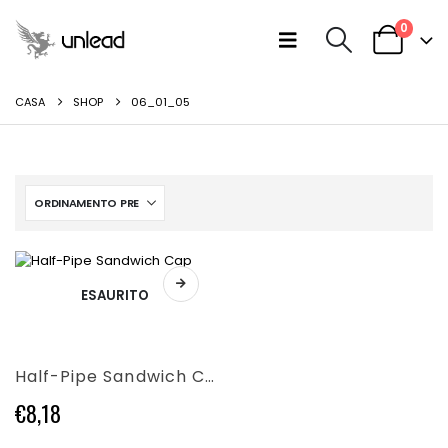
0
CASA
SHOP
06_01_05
Questo
ESAURITO
prodotto
ha
più
varianti.
Half-Pipe Sandwich Cap
Le
opzioni
€
8,18
possono
essere