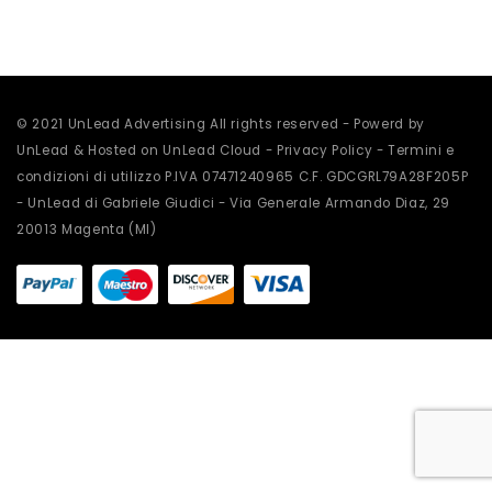
scelte
nella
pagina
del
prodotto
© 2021 UnLead Advertising All rights reserved - Powerd by
UnLead & Hosted on UnLead Cloud -
Privacy Policy
-
Termini e
condizioni di utilizzo
P.IVA 07471240965 C.F. GDCGRL79A28F205P
- UnLead di Gabriele Giudici - Via Generale Armando Diaz, 29
20013 Magenta (MI)