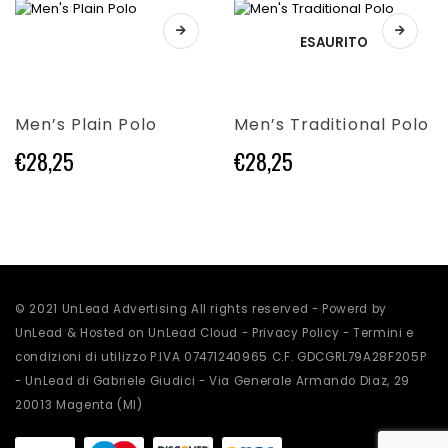
da
nella
nella
€0,00
Questo
Questo
pagina
pagina
ESAURITO
prodotto
prodotto
a
del
del
ha
ha
€50,35
prodotto
prodotto
più
più
varianti.
varianti.
Men’s Plain Polo
Men’s Traditional Polo
Le
Le
opzioni
opzioni
€
28,25
€
28,25
possono
possono
essere
essere
scelte
scelte
nella
nella
pagina
pagina
del
del
prodotto
prodotto
© 2021 UnLead Advertising All rights reserved - Powerd by
UnLead & Hosted on UnLead Cloud -
Privacy Policy
-
Termini e
condizioni di utilizzo
P.IVA 07471240965 C.F. GDCGRL79A28F205P
- UnLead di Gabriele Giudici - Via Generale Armando Diaz, 29
20013 Magenta (MI)