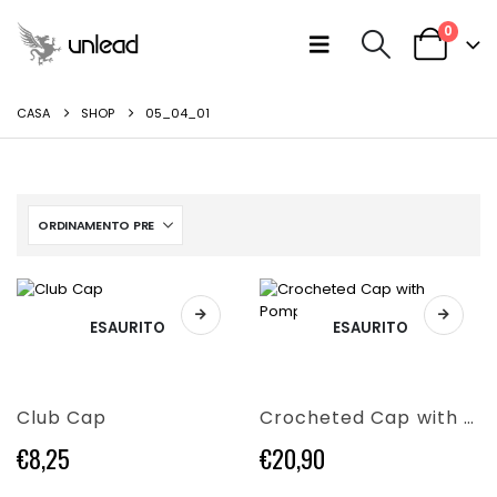
0
CASA
SHOP
05_04_01
Questo
ESAURITO
ESAURITO
Questo
prodotto
prodotto
ha
ha
più
più
varianti.
Club Cap
Crocheted Cap with Pompon
varianti.
Le
Le
opzioni
€
8,25
€
20,90
opzioni
possono
possono
essere