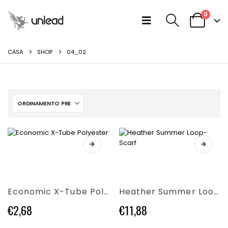
0
CASA
SHOP
04_02
Questo
Questo
prodotto
prodotto
ha
ha
più
più
varianti.
Economic X-Tube Polyester
Heather Summer Loop-Scarf
varianti.
Le
Le
opzioni
€
2,68
€
11,88
opzioni
possono
possono
essere