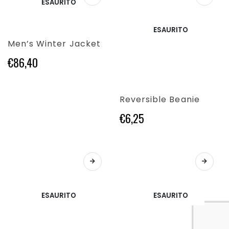
ESAURITO
prodotto
pagina
del
ha
del
prodotto
più
prodotto
ESAURITO
varianti.
Men’s Winter Jacket
Le
opzioni
€
86,40
possono
essere
Questo
scelte
prodotto
nella
Reversible Beanie
ha
pagina
€
6,25
più
del
varianti.
prodotto
Le
opzioni
possono
essere
scelte
nella
ESAURITO
ESAURITO
pagina
del
prodotto