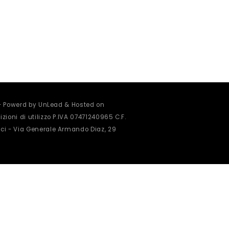
 - Powerd by UnLead & Hosted on
zioni di utilizzo
P.IVA 07471240965 C.F.
ci - Via Generale Armando Diaz, 29