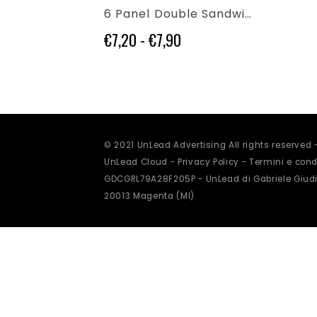
più
6 Panel Double Sandwich Cap
varianti.
Le
Fascia
€
7,20
-
€
7,90
opzioni
di
possono
prezzo:
essere
da
scelte
€7,20
nella
a
pagina
€7,90
del
prodotto
© 2021 UnLead Advertising All rights reserved
UnLead Cloud -
Privacy Policy
-
Termini e condi
GDCGRL79A28F205P - UnLead di Gabriele Giudi
20013 Magenta (MI)