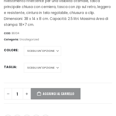
€9,45
rivestimento riflettente per una visibilità ottimale, tasca
a
principale chiusa con cerniera, tasca con zip sul retro, leggero
€10,18
e resistente, cintura in tela regolabile, chiusura a clip.
Dimensioni: 38 x 14 x 8 cm. Capacità: 2.5 litri. Massima Area di
stampa: 18×7 cm.
COD:
BG134
Categoria:
Uncategorized
COLORE
TAGLIA
AGGIUNGI AL CARRELLO