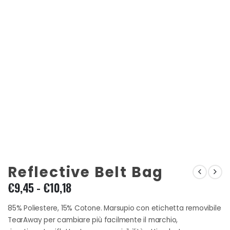
Reflective Belt Bag
Fascia
€
9,45
-
€
10,18
di
prezzo:
85% Poliestere, 15% Cotone. Marsupio con etichetta removibile
da
TearAway per cambiare più facilmente il marchio,