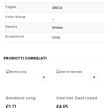
Taglia
UNICA
Color Group
_
Genere
Unisex
Prodotto in
Cina
PRODOTTI CORRELATI
Questo prodotto ha più varianti. Le opzioni possono essere scelte nella pagina del prodotto
Questo prodotto ha più varianti. Le opzioni possono essere scelte nella pagina del prodotto
Bandana Long
Dad Hat Destroyed
€
1,77
€
4,65