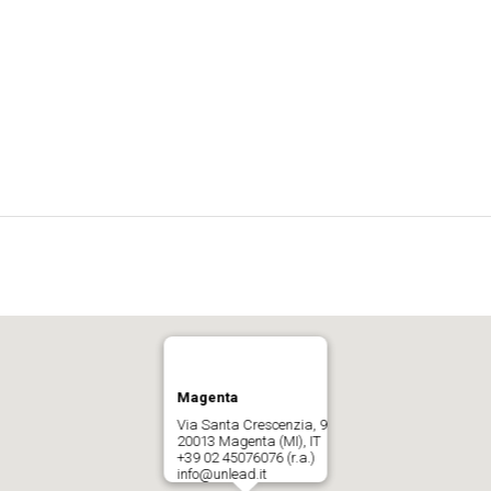
Magenta
Via Santa Crescenzia, 9
20013 Magenta (MI), IT
+39 02 45076076 (r.a.)
info@unlead.it