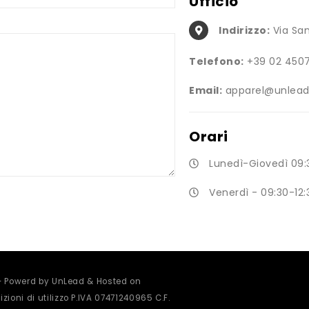
Ufficio
Indirizzo:
Via San
Telefono:
+39 02 450
Email:
apparel@unlead.
Orari
Lunedì-Giovedì 09:3
Venerdì - 09:30-12:
 - Powerd by UnLead & Hosted on
zioni di utilizzo
P.IVA 07471240965 C.F.