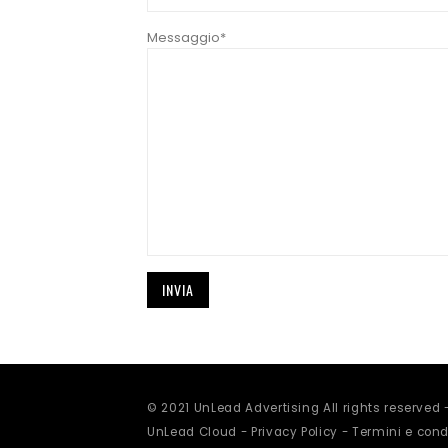
Messaggio*
© 2021 UnLead Advertising All rights reserved
UnLead Cloud -
Privacy Policy
-
Termini e condi