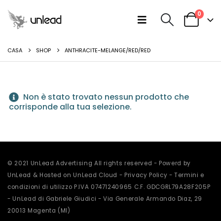
0
CASA
SHOP
ANTHRACITE-MELANGE/RED/RED
Non è stato trovato nessun prodotto che
corrisponde alla tua selezione.
© 2021 UnLead Advertising All rights reserved - Powerd by
UnLead & Hosted on UnLead Cloud -
Privacy Policy
-
Termini e
condizioni di utilizzo
P.IVA 07471240965 C.F. GDCGRL79A28F205P
- UnLead di Gabriele Giudici - Via Generale Armando Diaz, 29
20013 Magenta (MI)